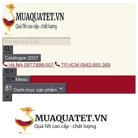
Chuyển
đến
nội
dung
Tìm
kiếm
sản
phẩm
Catalogue 2027
Hà Nội
0977.898.007
TP.HCM
0942.660.369
Menu
Danh mục sản phẩm