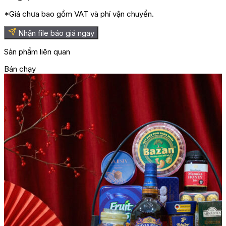
*Giá chưa bao gồm VAT và phí vận chuyển.
Nhận file báo giá ngay
Sản phẩm liên quan
Bán chạy
B