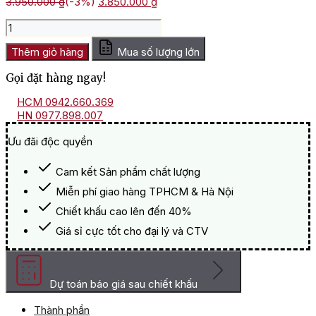
Giá
Giá
3.950.000
₫
(-3%)
3.850.000
₫
gốc
hiện
Giỏ
là:
tại
Quà
3.950.000 ₫.
là:
Tết
Thêm giỏ hàng
Mua số lượng lớn
3.850.000 ₫.
Gỗ
Gọi đặt hàng ngay!
VIP
Cao
HCM 0942.660.369
Cấp
HN 0977.898.007
số
lượng
Ưu đãi độc quyền
Cam kết Sản phẩm chất lượng
Miễn phí giao hàng TPHCM & Hà Nội
Chiết khấu cao lên đến 40%
Giá sỉ cực tốt cho đại lý và CTV
Dự toán báo giá sau chiết khấu
Thành phần