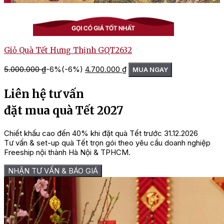
Giỏ Quà Tết Hưng Thịnh GQT2632
Giá
Giá
5.000.000
₫
-6%
(-6%)
4.700.000
₫
1
MUA NGAY
gốc
hiện
là:
tại
Liên hệ tư vấn
5.000.000 ₫.
là:
4.700.000 ₫.
đặt mua quà Tết 2027
Chiết khấu cao đến 40% khi đặt quà Tết trước 31.12.2026
Tư vấn & set-up quà Tết trọn gói theo yêu cầu doanh nghiệp
Freeship nội thành Hà Nội & TPHCM.
NHẬN TƯ VẤN & BÁO GIÁ