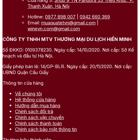
Cửa hàng 3:
Shop 9 TN Pandora 53 Triều Khúc, P.
Thanh Xuân, Hà Nội
Hotline:
0977 898 007
|
0942 660 369
Email:
muaquatetvn@gmail.com
|
winevn.com@gmail.com
CÔNG TY TNHH MTV THƯƠNG MẠI DU LỊCH HIỀN MINH
Số ĐKKD: 0109378230. Ngày cấp: 14/10/2020. Nơi cấp: Sở Kế
hoạch và đầu tư Hà Nội.
Giấy phép bán lẻ: 14/GP-BLR. Ngày cấp: 20/11/2020. Nơi cấp:
UBND Quận Cầu Giấy
Thông tin cửa hàng
Về chúng tôi
Hệ thống cửa hàng
Hướng dẫn mua hàng
Chính sách đổi trả
Chính sách vận chuyển
Chính sách thanh toán
Chính sách bảo mật thông tin
Thương hiệu thành viên