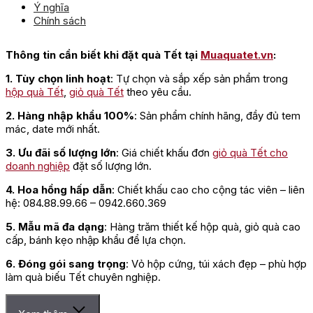
Ý nghĩa
Chính sách
Thông tin cần biết khi đặt quà Tết tại
Muaquatet.vn
:
1. Tùy chọn linh hoạt
: Tự chọn và sắp xếp sản phẩm trong
hộp quà Tết
,
giỏ quà Tết
theo yêu cầu.
2. Hàng nhập khẩu 100%
: Sản phẩm chính hãng, đầy đủ tem
mác, date mới nhất.
3. Ưu đãi số lượng lớn
: Giá chiết khấu đơn
giỏ quà Tết cho
doanh nghiệp
đặt số lượng lớn.
4. Hoa hồng hấp dẫn
: Chiết khấu cao cho cộng tác viên – liên
hệ: 084.88.99.66 – 0942.660.369
5. Mẫu mã đa dạng
: Hàng trăm thiết kế hộp quà, giỏ quà cao
cấp, bánh kẹo nhập khẩu để lựa chọn.
6. Đóng gói sang trọng
: Vỏ hộp cứng, túi xách đẹp – phù hợp
làm quà biếu Tết chuyên nghiệp.