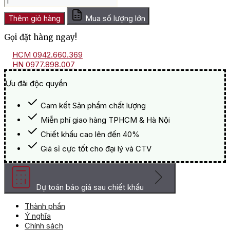
Quà
Tết
Thêm giỏ hàng
Mua số lượng lớn
Tặng
Gọi đặt hàng ngay!
Bố
Vợ
HCM 0942.660.369
GQT2204
HN 0977.898.007
số
lượng
Ưu đãi độc quyền
Cam kết Sản phẩm chất lượng
Miễn phí giao hàng TPHCM & Hà Nội
Chiết khấu cao lên đến 40%
Giá sỉ cực tốt cho đại lý và CTV
Dự toán báo giá sau chiết khấu
Thành phần
Ý nghĩa
Chính sách