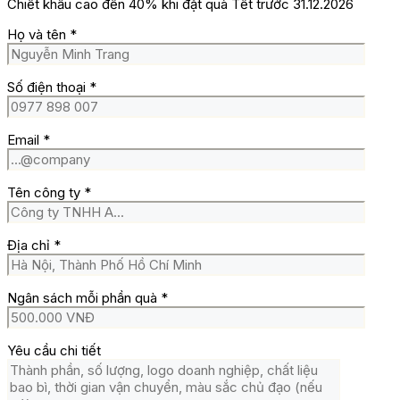
Chiết khấu cao đến 40% khi đặt quà Tết trước 31.12.2026
Họ và tên
*
Số điện thoại
*
Email
*
Tên công ty
*
Địa chỉ
*
Ngân sách mỗi phần quà
*
Yêu cầu chi tiết