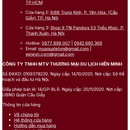
TP.HCM
Cửa hàng 2:
9/68 Trung Kính, P. Yên Hòa, (Cầu
Giấy) TP. Hà Nội
Cửa hàng 3:
Shop 9 TN Pandora 53 Triều Khúc, P.
Thanh Xuân, Hà Nội
Hotline:
0977 898 007
|
0942 660 369
Email:
muaquatetvn@gmail.com
|
winevn.com@gmail.com
CÔNG TY TNHH MTV THƯƠNG MẠI DU LỊCH HIỀN MINH
Số ĐKKD: 0109378230. Ngày cấp: 14/10/2020. Nơi cấp: Sở Kế
hoạch và đầu tư Hà Nội.
Giấy phép bán lẻ: 14/GP-BLR. Ngày cấp: 20/11/2020. Nơi cấp:
UBND Quận Cầu Giấy
Thông tin cửa hàng
Về chúng tôi
Hệ thống cửa hàng
Hướng dẫn mua hàng