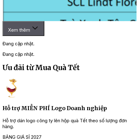
Xem thêm
Đang cập nhật.
Đang cập nhật.
Ưu đãi từ Mua Quà Tết
Hỗ trợ MIỄN PHÍ Logo Doanh nghiệp
=> Đừng bỏ qua: Top mẫu
giỏ quà Tết màu xanh
sang trọng,
giá ưu đãi
Hỗ trợ dán logo công ty lên hộp quà Tết theo số lượng đơn
C
Thông tin cần biết khi đặt quà Tết tại Muaquatet.vn:
hàng.
1. Tùy chọn linh hoạt
: Tự chọn và sắp xếp sản phẩm trong
BẢNG GIÁ SỈ 2027