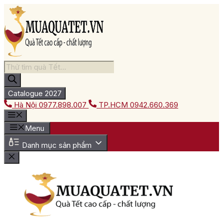
Chuyển
đến
nội
dung
Tìm
kiếm
sản
phẩm
Catalogue 2027
Hà Nội
0977.898.007
TP.HCM
0942.660.369
Menu
Danh mục sản phẩm