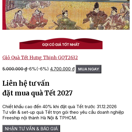
Giỏ Quà Tết Hưng Thịnh GQT2632
Giá
Giá
5.000.000
₫
-6%
(-6%)
4.700.000
₫
1
MUA NGAY
gốc
hiện
là:
tại
Liên hệ tư vấn
5.000.000 ₫.
là:
4.700.000 ₫.
đặt mua quà Tết 2027
Chiết khấu cao đến 40% khi đặt quà Tết trước 31.12.2026
Tư vấn & set-up quà Tết trọn gói theo yêu cầu doanh nghiệp
Freeship nội thành Hà Nội & TPHCM.
NHẬN TƯ VẤN & BÁO GIÁ