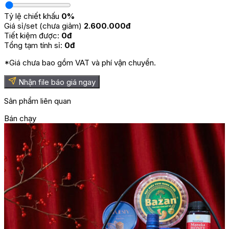
Tỷ lệ chiết khấu
0%
Giá sỉ/set (chưa giảm)
2.600.000đ
Tiết kiệm được:
0đ
Tổng tạm tính sỉ:
0đ
*Giá chưa bao gồm VAT và phí vận chuyển.
Nhận file báo giá ngay
Sản phẩm liên quan
Bán chạy
B