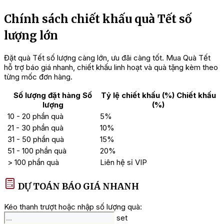
hộp quà Tết
,
giỏ quà Tết
theo yêu cầu.
Chính sách chiết khấu quà Tết số
2. Hàng nhập khẩu 100%
: Sản phẩm chính hãng, đầy đủ tem
mác, date mới nhất.
lượng lớn
3. Ưu đãi số lượng lớn
: Giá chiết khấu tốt cho khách hàng
Đặt quà Tết số lượng càng lớn, ưu đãi càng tốt. Mua Quà Tết
doanh nghiệp và đặt số lượng lớn.
hỗ trợ báo giá nhanh, chiết khấu linh hoạt và quà tặng kèm theo
4. Hoa hồng hấp dẫn
: Chiết khấu cao cho cộng tác viên – liên
từng mốc đơn hàng.
hệ:
0977.898.007
|
0942.660.369
Số lượng đặt hàng
Số
Tỷ lệ chiết khấu (%)
Chiết khấu
5. Mẫu mã đa dạng
: Hàng trăm thiết kế hộp quà, giỏ quà cao
lượng
(%)
cấp, bánh kẹo nhập khẩu để lựa chọn.
10 - 20 phần quà
5%
21 - 30 phần quà
10%
6. Đóng gói sang trọng
: Vỏ hộp cứng, túi xách đẹp – phù hợp
làm quà biếu Tết chuyên nghiệp.
31 - 50 phần quà
15%
51 - 100 phần quà
20%
=> Khám phá thêm:
> 100 phần quà
Liên hệ sỉ VIP
Hộp quà Tết 2 triệu
cao cấp
Giỏ quà Tết giá 2 triệu
sang trọng
DỰ TOÁN BÁO GIÁ NHANH
Giỏ quà Tết 3 triệu
đẳng cấp
Kéo thanh trượt hoặc nhập số lượng quà:
set