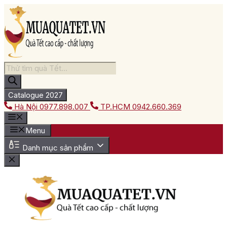
Chuyển
đến
nội
dung
Tìm
kiếm
sản
phẩm
Catalogue 2027
Hà Nội
0977.898.007
TP.HCM
0942.660.369
Menu
Danh mục sản phẩm