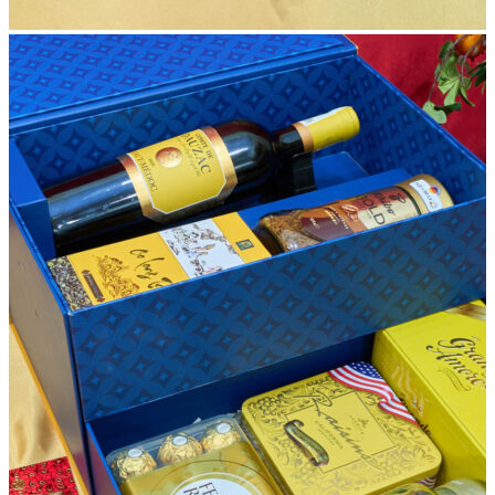
=> Đừng bỏ qua: Top mẫu
giỏ quà Tết màu xanh
sang trọng,
giá ưu đãi
Mua hộp quà Tết Lộc Xuân Phú Quý
tại Muaquatet.vn
Mua Quà Tết
là địa chỉ đáng tin cậy để mua quà Tết, cung cấp
đa dạng mẫu mã và thiết kế đẹp mắt, phù hợp mọi nhu cầu. Với
sản phẩm chất lượng cao và dịch vụ thiết kế theo yêu cầu như
in logo, túi đựng riêng, Muaquatet.vn đáp ứng tốt cả đơn hàng
lớn cho đơn hàng
hộp quà Tết doanh nghiệp
, mang đến sự
chuyên nghiệp và ý nghĩa cho món quà Tết.
Liên hệ ngay
0977.898.007
hoặc
0942.660.369
để đặt
hàng online và được tư vấn chi tiết!
Địa chỉ mua hàng trực tiếp:
Cơ sở 1:
1168/41 Trường Sa, P.13, Phú Nhuận, TP.HCM