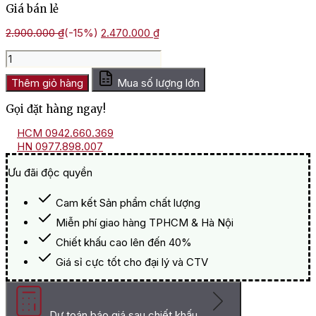
Giá bán lẻ
Giá
Giá
2.900.000
₫
(-15%)
2.470.000
₫
gốc
hiện
Hộp
là:
tại
Quà
2.900.000 ₫.
là:
Tết
Thêm giỏ hàng
Mua số lượng lớn
2.470.000 ₫.
Xuân
Gọi đặt hàng ngay!
Phú
Quý
HCM 0942.660.369
HQT2541
HN 0977.898.007
số
lượng
Ưu đãi độc quyền
Cam kết Sản phẩm chất lượng
Miễn phí giao hàng TPHCM & Hà Nội
Chiết khấu cao lên đến 40%
Giá sỉ cực tốt cho đại lý và CTV
Dự toán báo giá sau chiết khấu