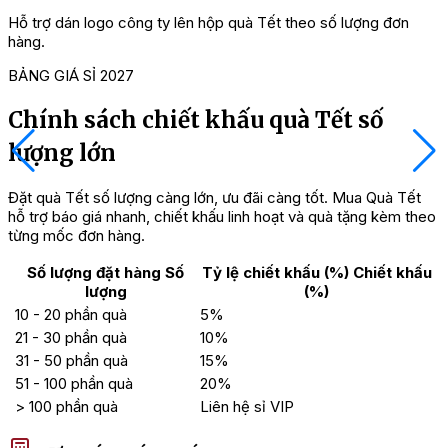
Hỗ trợ dán logo công ty lên hộp quà Tết theo số lượng đơn
C
hàng.
BẢNG GIÁ SỈ 2027
Chính sách chiết khấu quà Tết số
lượng lớn
Đặt quà Tết số lượng càng lớn, ưu đãi càng tốt. Mua Quà Tết
hỗ trợ báo giá nhanh, chiết khấu linh hoạt và quà tặng kèm theo
từng mốc đơn hàng.
Số lượng đặt hàng
Số
Tỷ lệ chiết khấu (%)
Chiết khấu
lượng
(%)
10 - 20 phần quà
5%
21 - 30 phần quà
10%
31 - 50 phần quà
15%
=> Tham khảo ngay:
Hộp quà Tết 2 triệu
cao cấp
51 - 100 phần quà
20%
> 100 phần quà
Liên hệ sỉ VIP
Thành phần Hộp Quà Tết Lộc Xuân