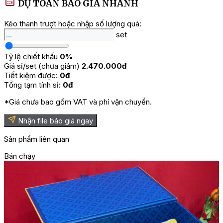
Phú Quý HQT2541
DỰ TOÁN BÁO GIÁ NHANH
Kéo thanh trượt hoặc nhập số lượng quà:
1 chai Vang Chateau Fonfroide
1 hộp Bánh Ống Pirouette HS
set
1 hộp Kẹo Trái Cây CH
1 hộp SCL Majesty HST
Tỷ lệ chiết khấu
0%
1 hộp Hạt điều Bazan
Giá sỉ/set (chưa giảm)
2.470.000đ
1 hộp Mắc ca Bazan
Tiết kiệm được:
0đ
1 hộp SCL Ferrero Rocher 16V
Tổng tạm tính sỉ:
0đ
1 hộp Trà New English HS
Hộp và túi quà tết 36×36
*Giá chưa bao gồm VAT và phí vận chuyển.
=> Xem thêm:
Các mẫu giỏ quà Tết
Nhận file báo giá ngay
Sản phẩm liên quan
Bán chạy
B