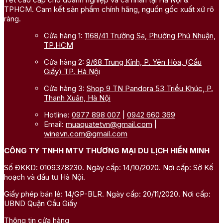
TPHCM. Cam kết sản phẩm chính hãng, nguồn gốc xuất xứ rõ
ràng.
Cửa hàng 1:
1168/41 Trường Sa, Phường Phú Nhuận,
TP.HCM
Cửa hàng 2:
9/68 Trung Kính, P. Yên Hòa, (Cầu
Giấy) TP. Hà Nội
Cửa hàng 3:
Shop 9 TN Pandora 53 Triều Khúc, P.
Thanh Xuân, Hà Nội
Hotline:
0977 898 007
|
0942 660 369
Email:
muaquatetvn@gmail.com
|
winevn.com@gmail.com
CÔNG TY TNHH MTV THƯƠNG MẠI DU LỊCH HIỀN MINH
Số ĐKKD: 0109378230. Ngày cấp: 14/10/2020. Nơi cấp: Sở Kế
hoạch và đầu tư Hà Nội.
Giấy phép bán lẻ: 14/GP-BLR. Ngày cấp: 20/11/2020. Nơi cấp:
UBND Quận Cầu Giấy
Thông tin cửa hàng