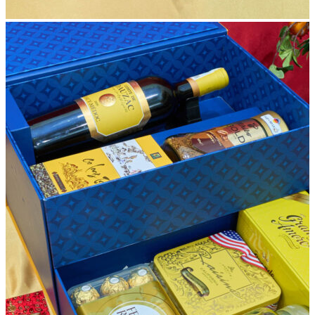
Muaquatet.vn
Mua Quà Tết
là địa chỉ tin cậy cho các doanh nghiệp tìm kiếm
những hộp quà Tết độc đáo và ý nghĩa. Với mẫu mã đa dạng,
thiết kế sang trọng cùng chính sách chiết khấu hấp dẫn, chúng
tôi cam kết mang đến những giải pháp quà tặng Tết hoàn hảo
cho đối tác và nhân viên của doanh nghiệp.
Khi đặt hàng số lượng lớn, đơn
hộp quà Tết cho doanh nghiệp
sẽ được hưởng mức chiết khấu lên đến 40%, giúp tiết kiệm
đáng kể chi phí trong dịp Tết Nguyên Đán. Bên cạnh đó,
muaquatet.vn còn cung cấp dịch vụ cá nhân hóa như in logo,
thiết kế bao bì độc quyền, để món quà Tết trở thành sự gia
tăng giá trị thương hiệu của doanh nghiệp.
Liên hệ ngay
0977.898.007
hoặc
0942.660.369
để được
tư vấn chi tiết!
Địa chỉ mua hàng trực tiếp:
Cơ sở 1:
1168/41 Trường Sa, P.13, Phú Nhuận, TP.HCM
Cơ sở 2:
Số 9/68 Trung Kính, Yên Hoà, Cầu Giấy, Hà Nội
Cơ sở 3:
Shop 9 TN Pandora 53 Triều Khúc, Thanh Xuân,