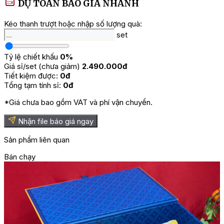
DỰ TOÁN BÁO GIÁ NHANH
=> Tham khảo ngay:
Hộp quà Tết 2 triệu
cao cấp
Thành phần Hộp Quà Tết Thịnh
Kéo thanh trượt hoặc nhập số lượng quà:
set
Vượng HQT2514
Tỷ lệ chiết khấu
0%
1 chai vang Torcinato
Giá sỉ/set (chưa giảm)
2.490.000đ
1 hộp Bánh Quy KenJu HS
Tiết kiệm được:
0đ
1 hộp SCL Belgian HST
Tổng tạm tính sỉ:
0đ
1 hộp Trà New English HS
1 set Hộp và túi quà tết 29×36
*Giá chưa bao gồm VAT và phí vận chuyển.
=> Xem thêm: Các mẫu
giỏ quà Tết
đẹp
Nhận file báo giá ngay
Sản phẩm liên quan
Bán chạy
B