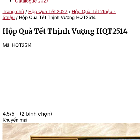
Catalogue 2027
Trang chủ
/
Hộp Quà Tết 2027
/
Hộp Quà Tết 2triệu -
5triệu
/ Hộp Quà Tết Thịnh Vượng HQT2514
Hộp Quà Tết Thịnh Vượng HQT2514
Mã:
HQT2514
4.5/5 - (2 bình chọn)
Khuyến mại