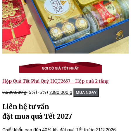
Hà Nội
Hộp Quà Tết Phú Quý HQT2657 - Hộp quà 2 tầng
Giá
Giá
2.300.000
₫
-5%
(-5%)
2.180.000
₫
MUA NGAY
gốc
hiện
là:
tại
Liên hệ tư vấn
2.300.000 ₫.
là:
2.180.000 ₫.
đặt mua quà Tết 2027
Chiết khấu cao đến 40% khi đặt quà Tết trước 31.12.2026