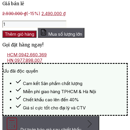
Giá bán lẻ
Giá
Giá
2.930.000
₫
(-15%)
2.490.000
₫
gốc
hiện
Hộp
là:
tại
Quà
2.930.000 ₫.
là:
Tết
Thêm giỏ hàng
Mua số lượng lớn
2.490.000 ₫.
Thịnh
Gọi đặt hàng ngay!
Vượng
HQT2514
HCM 0942.660.369
số
HN 0977.898.007
lượng
Ưu đãi độc quyền
Cam kết Sản phẩm chất lượng
Miễn phí giao hàng TPHCM & Hà Nội
Chiết khấu cao lên đến 40%
Giá sỉ cực tốt cho đại lý và CTV
Dự toán báo giá sau chiết khấu