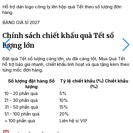
Hỗ trợ dán logo công ty lên hộp quà Tết theo số lượng đơn
C
hàng.
BẢNG GIÁ SỈ 2027
Chính sách chiết khấu quà Tết số
lượng lớn
Đặt quà Tết số lượng càng lớn, ưu đãi càng tốt. Mua Quà Tết
hỗ trợ báo giá nhanh, chiết khấu linh hoạt và quà tặng kèm theo
từng mốc đơn hàng.
Số lượng đặt hàng
Số
Tỷ lệ chiết khấu (%)
Chiết khấu
lượng
(%)
10 - 20 phần quà
5%
21 - 30 phần quà
10%
31 - 50 phần quà
15%
51 - 100 phần quà
20%
> 100 phần quà
Liên hệ sỉ VIP
Hộp Quà Tết Thịnh Vư