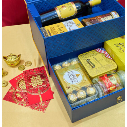
=> Đừng bỏ qua: Top mẫu
giỏ quà Tết màu xanh
sang trọng,
giá ưu đãi
Mua hộp quà Tết Thịnh Vượng tại