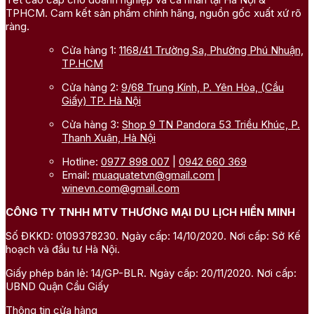
TPHCM. Cam kết sản phẩm chính hãng, nguồn gốc xuất xứ rõ
ràng.
Cửa hàng 1:
1168/41 Trường Sa, Phường Phú Nhuận,
TP.HCM
Cửa hàng 2:
9/68 Trung Kính, P. Yên Hòa, (Cầu
Giấy) TP. Hà Nội
Cửa hàng 3:
Shop 9 TN Pandora 53 Triều Khúc, P.
Thanh Xuân, Hà Nội
Hotline:
0977 898 007
|
0942 660 369
Email:
muaquatetvn@gmail.com
|
winevn.com@gmail.com
CÔNG TY TNHH MTV THƯƠNG MẠI DU LỊCH HIỀN MINH
Số ĐKKD: 0109378230. Ngày cấp: 14/10/2020. Nơi cấp: Sở Kế
hoạch và đầu tư Hà Nội.
Giấy phép bán lẻ: 14/GP-BLR. Ngày cấp: 20/11/2020. Nơi cấp:
UBND Quận Cầu Giấy
Thông tin cửa hàng