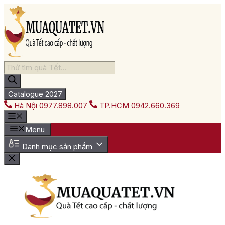
Chuyển
đến
nội
dung
Tìm
kiếm
sản
phẩm
Catalogue 2027
Hà Nội
0977.898.007
TP.HCM
0942.660.369
Menu
Danh mục sản phẩm