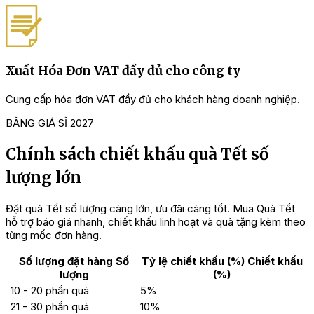
Xuất Hóa Đơn VAT đầy đủ cho công ty
Cung cấp hóa đơn VAT đầy đủ cho khách hàng doanh nghiệp.
BẢNG GIÁ SỈ 2027
Chính sách chiết khấu quà Tết số
lượng lớn
3. Xác nhận và thanh toán đơn hàng
Đặt quà Tết số lượng càng lớn, ưu đãi càng tốt. Mua Quà Tết
Đơn hàng được xác nhận sau khi hai bên thống nhất đầy đủ các
hỗ trợ báo giá nhanh, chiết khấu linh hoạt và quà tặng kèm theo
thông tin:
từng mốc đơn hàng.
Tên sản phẩm và thành phần set quà.
Số lượng đặt mua.
Số lượng đặt hàng
Số
Tỷ lệ chiết khấu (%)
Chiết khấu
Giá bán và mức chiết khấu.
lượng
(%)
Thông tin người nhận và địa chỉ giao hàng.
10 - 20 phần quà
5%
Thời gian giao hàng dự kiến.
21 - 30 phần quà
10%