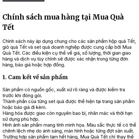
Mua Quà Tết cung cấp các mẫu hộp quà Tết cao cấp với thành
phần rõ ràng, nguồn gốc minh bạch và thiết kế chỉn chu. Chúng
tôi hỗ trợ tư vấn phối quà theo nhu cầu, in logo doanh nghiệp và
Chính sách mua hàng tại Mua Quà
tùy chỉnh số lượng linh hoạt, giúp mỗi món quà Tết trở nên
Tết
đồng bộ và phù hợp với từng mục đích biếu tặng.
Quý khách có thể đặt hàng trực tiếp tại website:
Chính sách này áp dụng chung cho các sản phẩm hộp quà Tết,
https://muaquatet.vn
hoặc liên hệ hotline 0977.898.007 –
giỏ quà Tết và set quà doanh nghiệp được cung cấp bởi Mua
0942.660.369 để được tư vấn và hỗ trợ tốt nhất
Quà Tết. Các điều kiện cụ thể về giá, số lượng, thời gian giao
hàng và dịch vụ tùy chỉnh sẽ được xác nhận trong từng đơn
hàng, báo giá hoặc hợp đồng.
1. Cam kết về sản phẩm
Sản phẩm có nguồn gốc, xuất xứ rõ ràng và được kiểm tra
trước khi đóng gói.
Thành phần của từng set quà được thể hiện tại trang sản phẩm
hoặc báo giá đi kèm.
Hàng hóa được giao còn nguyên bao bì, nhãn mác và thời hạn
sử dụng phù hợp.
Hình ảnh sản phẩm mang tính minh họa. Màu sắc thực tế có thể
chênh lệch nhẹ do ánh sáng, màn hình hoặc từng đợt sản xuất.
Trường hợp sản phẩm tạm hết hàng, Mua Quà Tết chỉ thay thế