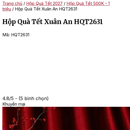
Trang chủ
/
Hộp Quà Tết 2027
/
Hộp Quà Tết 500K - 1
triệu
/ Hộp Quà Tết Xuân An HQT2631
Hộp Quà Tết Xuân An HQT2631
Mã:
HQT2631
4.8/5 - (5 bình chọn)
Khuyến mại