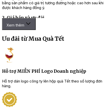
bằng sản phẩm có giá trị tương đương hoặc cao hơn sau khi
được khách hàng đồng ý.
2. Giá bán và ưu đãi
Xem thêm
Giá sản phẩm được áp dụng theo thời điểm khách hàng
xác nhận đơn hàng.
Chương trình khuyến mãi, chiết khấu số lượng và quà tặng
Ưu đãi từ Mua Quà Tết
kèm có thể thay đổi theo từng giai đoạn.
Phí vận chuyển, thiết kế, in logo, thiệp chúc Tết hoặc các
yêu cầu riêng sẽ được thông báo rõ trước khi khách hàng
thanh toán.
Đơn hàng doanh nghiệp số lượng lớn được báo giá riêng
theo mẫu quà, ngân sách và yêu cầu triển khai thực tế.
Hỗ trợ MIỄN PHÍ Logo Doanh nghiệp
Bảng chiết khấu quà Tết khi mua số lượng lớn:
Hỗ trợ dán logo công ty lên hộp quà Tết theo số lượng đơn
hàng.