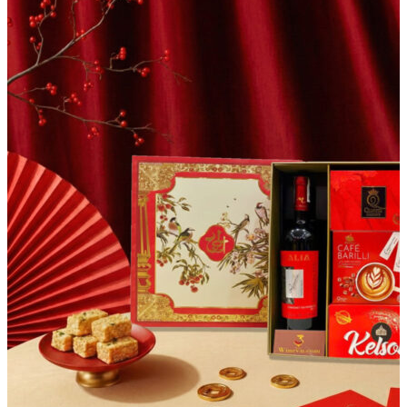
Các sản phẩm đã được cá nhân hóa, in logo hoặc sản xuất
riêng không áp dụng đổi trả do khách hàng thay đổi nhu cầu,
trừ trường hợp sản phẩm bị lỗi hoặc không đúng nội dung đã
xác nhận.
5. Hóa đơn và chứng từ
Mua Quà Tết hỗ trợ xuất hóa đơn theo quy định. Khách hàng
doanh nghiệp vui lòng cung cấp đầy đủ tên đơn vị, mã số thuế,
địa chỉ và email nhận hóa đơn khi xác nhận đơn hàng.