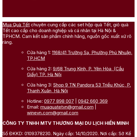
Mua Quà Tết
chuyên cung cấp các set hộp quà Tết, giỏ quà
Tết cao cấp cho doanh nghiệp và cá nhân tại Hà Nội &
TPHCM. Cam kết sản phẩm chính hãng, nguồn gốc xuất xứ rõ
ràng.
Cửa hàng 1:
1168/41 Trường Sa, Phường Phú Nhuận,
TP.HCM
Cửa hàng 2:
9/68 Trung Kính, P. Yên Hòa, (Cầu
Giấy) TP. Hà Nội
Cửa hàng 3:
Shop 9 TN Pandora 53 Triều Khúc, P.
Thanh Xuân, Hà Nội
Hotline:
0977 898 007
|
0942 660 369
Email:
muaquatetvn@gmail.com
|
winevn.com@gmail.com
CÔNG TY TNHH MTV THƯƠNG MẠI DU LỊCH HIỀN MINH
Số ĐKKD: 0109378230. Ngày cấp: 14/10/2020. Nơi cấp: Sở Kế