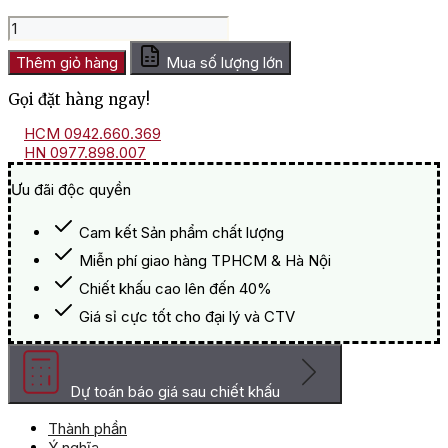
gốc
hiện
Hộp
là:
tại
Quà
800.000 ₫.
là:
Tết
Thêm giỏ hàng
Mua số lượng lớn
735.000 ₫.
Xuân
Gọi đặt hàng ngay!
An
HQT2631
HCM 0942.660.369
số
HN 0977.898.007
lượng
Ưu đãi độc quyền
Cam kết Sản phẩm chất lượng
Miễn phí giao hàng TPHCM & Hà Nội
Chiết khấu cao lên đến 40%
Giá sỉ cực tốt cho đại lý và CTV
Dự toán báo giá sau chiết khấu
Thành phần
Ý nghĩa