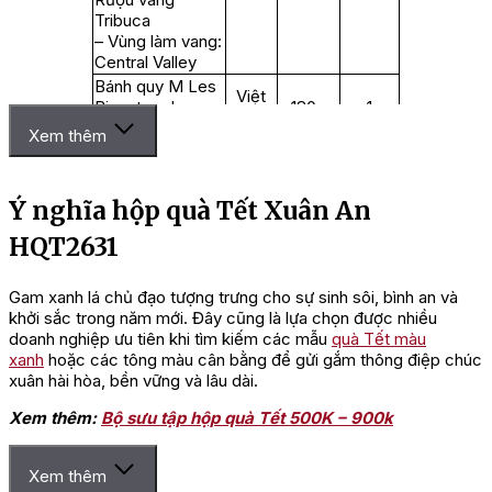
Tribuca
– Vùng làm vang:
Central Valley
Bánh quy M Les
Việt
Biscutes de
180g
1
Nam
Gourmands HG
Xem thêm
Nho khô đen
Raisins 100 Gram
USA
100g
1
HG
Ý nghĩa hộp quà Tết Xuân An
Việt
Cafe Lafiesta
163g
1
Nam
HQT2631
Bộ hộp quà tết
1
36×36 VIP
Gam xanh lá chủ đạo tượng trưng cho sự sinh sôi, bình an và
khởi sắc trong năm mới. Đây cũng là lựa chọn được nhiều
Set quà có thể điều chỉnh linh hoạt thành phần theo ngân sách,
doanh nghiệp ưu tiên khi tìm kiếm các mẫu
quà Tết màu
phù hợp doanh nghiệp đặt
quà Tết doanh nghiệp
số lượng lớn
xanh
hoặc các tông màu cân bằng để gửi gắm thông điệp chúc
để tri ân khách hàng và đội ngũ nhân sự trong dịp Tết.
xuân hài hòa, bền vững và lâu dài.
Đặt Hộp Quà Tết Xuân An HQT2631 tại
Xem thêm:
Bộ sưu tập hộp quà Tết 500K – 900k
Mua Quà Tết
Xem thêm