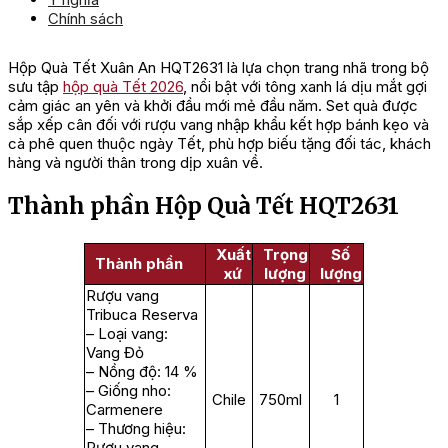
Chính sách
Hộp Quà Tết Xuân An HQT2631 là lựa chọn trang nhã trong bộ
sưu tập
hộp quà Tết 2026
, nổi bật với tông xanh lá dịu mắt gợi
cảm giác an yên và khởi đầu mới mẻ đầu năm. Set quà được
sắp xếp cân đối với rượu vang nhập khẩu kết hợp bánh kẹo và
cà phê quen thuộc ngày Tết, phù hợp biếu tặng đối tác, khách
hàng và người thân trong dịp xuân về.
Thành phần Hộp Quà Tết HQT2631
Xuất
Trọng
Số
Thành phần
xứ
lượng
lượng
Rượu vang
Tribuca Reserva
– Loại vang:
Vang Đỏ
– Nồng độ: 14 %
– Giống nho:
Chile
750ml
1
Carmenere
– Thương hiệu:
Rượu vang