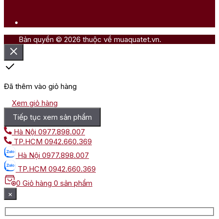
Bản quyền © 2026 thuộc về muaquatet.vn.
Đã thêm vào giỏ hàng
Xem giỏ hàng
Tiếp tục xem sản phẩm
Hà Nội
0977.898.007
TP.HCM
0942.660.369
Hà Nội
0977.898.007
TP.HCM
0942.660.369
0
Giỏ hàng
0 sản phẩm
×