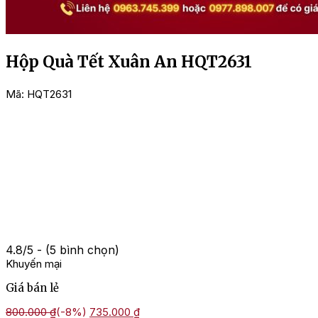
Hộp Quà Tết Xuân An HQT2631
Mã:
HQT2631
4.8/5 - (5 bình chọn)
Khuyến mại
Giá bán lẻ
Giá
Giá
800.000
₫
(-8%)
735.000
₫