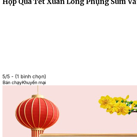
Hộp Qùa Tết Xuân Long Phụng Sum Vầ
5/5 - (1 bình chọn)
Bán chạy
Khuyến mại