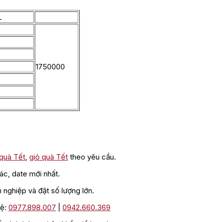
L
1750000
quà Tết
,
giỏ quà Tết
theo yêu cầu.
ác, date mới nhất.
 nghiệp và đặt số lượng lớn.
hệ:
0977.898.007
|
0942.660.369