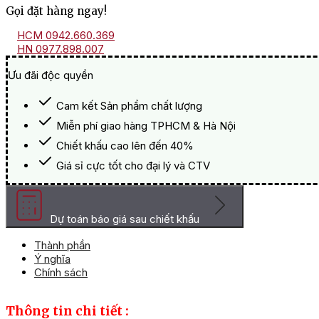
Gọi đặt hàng ngay!
Long
Phụng
HCM 0942.660.369
Sum
HN 0977.898.007
Vầy
2
Ưu đãi độc quyền
số
lượng
Cam kết Sản phẩm chất lượng
Miễn phí giao hàng TPHCM & Hà Nội
Chiết khấu cao lên đến 40%
Giá sỉ cực tốt cho đại lý và CTV
Dự toán báo giá sau chiết khấu
Thành phần
Ý nghĩa
Chính sách
Thông tin chi tiết :