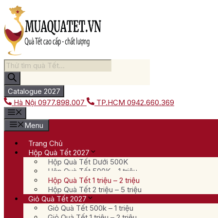
Chuyển
đến
nội
dung
Tìm
kiếm
sản
phẩm
Catalogue 2027
Hà Nội
0977.898.007
TP.HCM
0942.660.369
Menu
Trang Chủ
Hộp Quà Tết 2027
Hộp Quà Tết Dưới 500K
Hộp Quà Tết 500K – 1 triệu
Hộp Quà Tết 1 triệu – 2 triệu
Hộp Quà Tết 2 triệu – 5 triệu
Giỏ Quà Tết 2027
Giỏ Quà Tết 500k – 1 triệu
Giỏ Quà Tết 1 triệu – 2 triệu