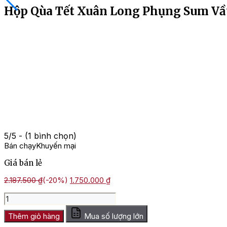
Hộp Qùa Tết Xuân Long Phụng Sum Vầ
5/5 - (1 bình chọn)
Bán chạy
Khuyến mại
Giá bán lẻ
Giá
Giá
2.187.500
₫
(-20%)
1.750.000
₫
gốc
hiện
Hộp
là:
tại
Qùa
2.187.500 ₫.
là:
Tết
Thêm giỏ hàng
Mua số lượng lớn
1.750.000 ₫.
Xuân