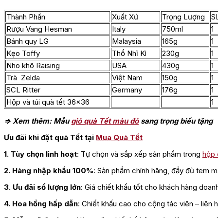
Thành Phần
Xuất Xứ
Trọng Lượng
S
Rượu Vang Hesman
Italy
750ml
1
Bánh quy LG
Malaysia
165g
1
Kẹo Toffy
Thổ Nhĩ Kì
230g
1
Nho khô Raising
USA
430g
1
Trà Zelda
Việt Nam
150g
1
SCL Ritter
Germany
176g
1
Hộp và túi quà tết 36×36
1
=> Xem thêm: Mẫu
giỏ quà Tết màu đỏ
sang trọng biếu tặng
Ưu đãi khi đặt quà Tết tại
Mua Quà Tết
1. Tùy chọn linh hoạt
: Tự chọn và sắp xếp sản phẩm trong
hộp 
2. Hàng nhập khẩu 100%
: Sản phẩm chính hãng, đầy đủ tem m
3. Ưu đãi số lượng lớn
: Giá chiết khấu tốt cho khách hàng doanh
4. Hoa hồng hấp dẫn
: Chiết khấu cao cho cộng tác viên – liên 