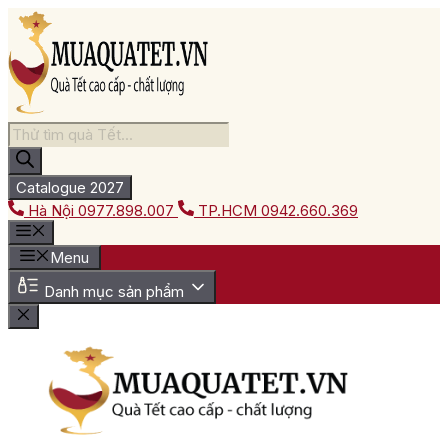
Chuyển
đến
nội
dung
Tìm
kiếm
sản
phẩm
Catalogue 2027
Hà Nội
0977.898.007
TP.HCM
0942.660.369
Menu
Danh mục sản phẩm