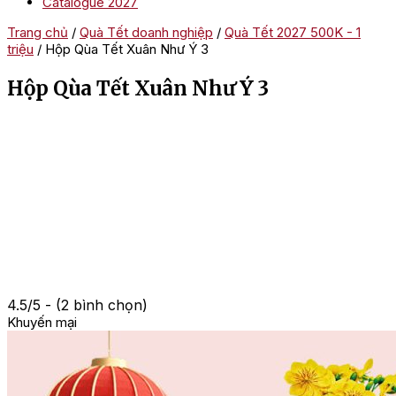
Catalogue 2027
Trang chủ
/
Quà Tết doanh nghiệp
/
Quà Tết 2027 500K - 1
triệu
/ Hộp Qùa Tết Xuân Như Ý 3
Hộp Qùa Tết Xuân Như Ý 3
4.5/5 - (2 bình chọn)
Khuyến mại