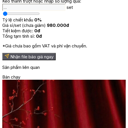
Kéo thanh trượt hoặc nhập số lượng quà:
set
Tỷ lệ chiết khấu
0%
Giá sỉ/set (chưa giảm)
980.000đ
Tiết kiệm được:
0đ
Tổng tạm tính sỉ:
0đ
*Giá chưa bao gồm VAT và phí vận chuyển.
Nhận file báo giá ngay
Sản phẩm liên quan
Bán chạy
B