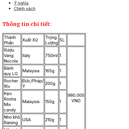
Ý nghĩa
Chính sách
Thông tin chi tiết:
Thành
Trọng
Xuất Xứ
SL
Phần
Lượng
Rượu
Vang
Italy
750ml
1
Nocola
Bánh
Malaysia
165g
1
quy LG
Rocher
Đức/Pháp/
200g
1
16v
Ý
Kẹo
980.000
Rosha
VND
Malaysia
150g
1
Mix
candy
Nho khô
USA
210g
1
Raising