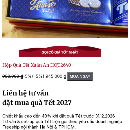
Hộp Quà Tết Xuân An HQT2640
Giá
Giá
990.000
₫
-5%
(-5%)
945.000
₫
MUA NGAY
gốc
hiện
là:
tại
990.000 ₫.
là:
Liên hệ tư vấn
945.000 ₫.
đặt mua quà Tết 2027
Chiết khấu cao đến 40% khi đặt quà Tết trước 31.12.2026
Tư vấn & set-up quà Tết trọn gói theo yêu cầu doanh nghiệp
Freeship nội thành Hà Nội & TPHCM.