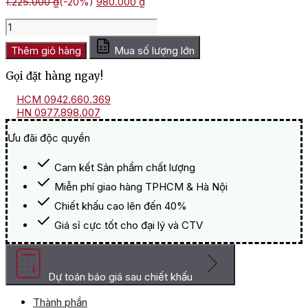
Giá
Giá
1.225.000
₫
(-20%)
980.000
₫
gốc
hiện
Hộp
là:
tại
Qùa
1.225.000 ₫.
là:
Tết
Thêm giỏ hàng
Mua số lượng lớn
980.000 ₫.
Xuân
Gọi đặt hàng ngay!
Như
Ý
HCM 0942.660.369
3
HN 0977.898.007
số
lượng
Ưu đãi độc quyền
Cam kết Sản phẩm chất lượng
Miễn phí giao hàng TPHCM & Hà Nội
Chiết khấu cao lên đến 40%
Giá sỉ cực tốt cho đại lý và CTV
Dự toán báo giá sau chiết khấu
Thành phần