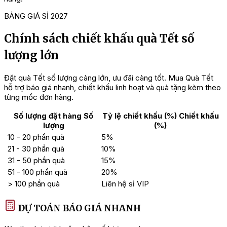
làm quà biếu Tết chuyên nghiệp.
BẢNG GIÁ SỈ 2027
=> Khám phá ngay top các mẫu
giỏ quà Tết màu vàng
ý
nghĩa may mắn
Chính sách chiết khấu quà Tết số
lượng lớn
Đặt quà Tết số lượng càng lớn, ưu đãi càng tốt. Mua Quà Tết
hỗ trợ báo giá nhanh, chiết khấu linh hoạt và quà tặng kèm theo
từng mốc đơn hàng.
Số lượng đặt hàng
Số
Tỷ lệ chiết khấu (%)
Chiết khấu
lượng
(%)
10 - 20 phần quà
5%
21 - 30 phần quà
10%
31 - 50 phần quà
15%
51 - 100 phần quà
20%
> 100 phần quà
Liên hệ sỉ VIP
DỰ TOÁN BÁO GIÁ NHANH