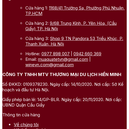
Cửa hàng 1:
1168/41 Trường Sa, Phường Phú Nhuận,
TP.HCM
Cửa hàng 2:
9/68 Trung Kính, P. Yên Hòa, (Cầu
Giấy) TP. Hà Nội
Cửa hàng 3:
Shop 9 TN Pandora 53 Triều Khúc, P.
Thanh Xuân, Hà Nội
Hotline:
0977 898 007
|
0942 660 369
Email:
muaquatetvn@gmail.com
|
winevn.com@gmail.com
CÔNG TY TNHH MTV THƯƠNG MẠI DU LỊCH HIỀN MINH
Số ĐKKD: 0109378230. Ngày cấp: 14/10/2020. Nơi cấp: Sở Kế
hoạch và đầu tư Hà Nội.
Giấy phép bán lẻ: 14/GP-BLR. Ngày cấp: 20/11/2020. Nơi cấp:
UBND Quận Cầu Giấy
Thông tin cửa hàng
Về chúng tôi