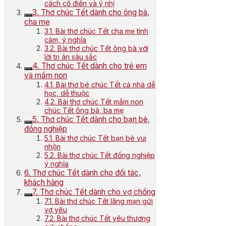
cách cổ điển và ý nhị
3. Thơ chúc Tết dành cho ông bà,
cha mẹ
3.1. Bài thơ chúc Tết cha mẹ tình
cảm, ý nghĩa
3.2. Bài thơ chúc Tết ông bà với
lời tri ân sâu sắc
4. Thơ chúc Tết dành cho trẻ em
và mầm non
4.1. Bài thơ bé chúc Tết cả nhà dễ
học, dễ thuộc
4.2. Bài thơ chúc Tết mầm non
chúc Tết ông bà, ba mẹ
5. Thơ chúc Tết dành cho bạn bè,
đồng nghiệp
5.1. Bài thơ chúc Tết bạn bè vui
nhộn
5.2. Bài thơ chúc Tết đồng nghiệp
ý nghĩa
6. Thơ chúc Tết dành cho đối tác,
khách hàng
7. Thơ chúc Tết dành cho vợ chồng
7.1. Bài thơ chúc Tết lãng mạn gửi
vợ yêu
7.2. Bài thơ chúc Tết yêu thương