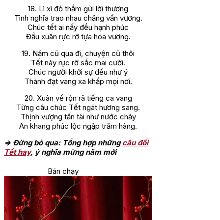
18. Lì xì đỏ thắm gửi lời thương
Tình nghĩa trao nhau chẳng vấn vương.
Chúc tết ai nấy đều hạnh phúc
Đầu xuân rực rỡ tựa hoa vương.
19. Năm cũ qua đi, chuyện cũ thôi
Tết này rực rỡ sắc mai cười.
Chúc người khởi sự đều như ý
Thành đạt vang xa khắp mọi nơi.
20. Xuân về rộn rã tiếng ca vang
Từng câu chúc Tết ngát hương sang.
Thịnh vượng tấn tài như nước chảy
An khang phúc lộc ngập trăm hàng.
=> Đừng bỏ qua: Tổng hợp những
câu đối
Tết hay
, ý nghĩa mừng năm mới
Bán chạy
Bán chạy