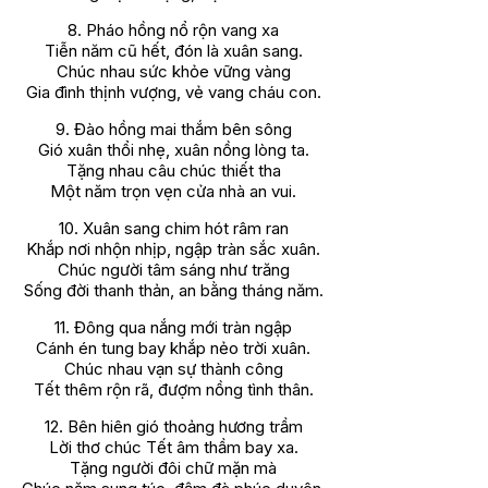
8. Pháo hồng nổ rộn vang xa
Tiễn năm cũ hết, đón là xuân sang.
Chúc nhau sức khỏe vững vàng
Gia đình thịnh vượng, vẻ vang cháu con.
9. Đào hồng mai thắm bên sông
Gió xuân thổi nhẹ, xuân nồng lòng ta.
Tặng nhau câu chúc thiết tha
Một năm trọn vẹn cửa nhà an vui.
10. Xuân sang chim hót râm ran
Khắp nơi nhộn nhịp, ngập tràn sắc xuân.
Chúc người tâm sáng như trăng
Sống đời thanh thản, an bằng tháng năm.
11. Đông qua nắng mới tràn ngập
Cánh én tung bay khắp nẻo trời xuân.
Chúc nhau vạn sự thành công
Tết thêm rộn rã, đượm nồng tình thân.
12. Bên hiên gió thoảng hương trầm
Lời thơ chúc Tết âm thầm bay xa.
Tặng người đôi chữ mặn mà