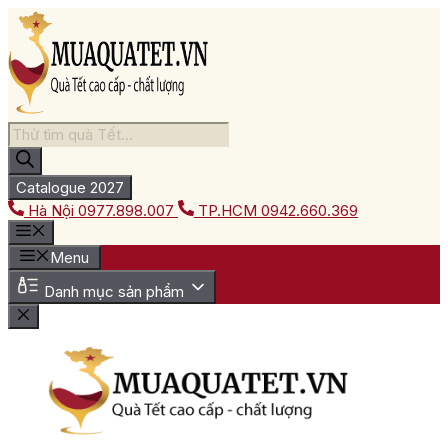
Chuyển
đến
nội
dung
Tìm
kiếm
sản
phẩm
Catalogue 2027
Hà Nội
0977.898.007
TP.HCM
0942.660.369
Menu
Danh mục sản phẩm