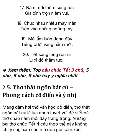
17. Năm mới thêm sung túc
Gia đình trọn niềm vui.
18. Chúc nhau nhiều may mắn
Tiền vào chẳng ngừng tay.
19. Mái ấm luôn đong đầy
Tiếng cười vang năm mới.
20. Tết sang lòng rộn rã
Lì xì đỏ thắm tươi.
=> Xem thêm: Top
câu chúc Tết 3 chữ
, 5
chữ, 6 chữ, 8 chữ hay ý nghĩa nhất
2.5. Thơ thất ngôn bát cú –
Phong cách cổ điển và ý nhị
Mang đậm hơi thở văn học cổ điển, thơ thất
ngôn bát cú là lựa chọn tuyệt vời để viết bài
thơ chào năm mới đầy trang trọng. Những
bài thơ chúc Tết 4 câu theo thể này không
chỉ ý nhị, hàm súc mà còn gợi cảm xúc