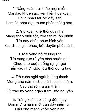
đình.
1. Nắng xuân trải khắp mọi miền
Mai đào khoe sắc, vẹn hiền hòa xuân.
Chúc nhau tài lộc đầy sân
Làm ăn phát đạt, muôn phần thăng hoa.
2. Gió xuân khẽ thổi qua nhà
Mang theo điều tốt, xóa tan muộn phiền.
Tết này chúc phúc bình yên
Gia đình hạnh phúc, kết duyên phúc lành.
3. Mai vàng nở rộ lung linh
Tết sang rực rỡ yên bình muôn nơi.
Chúc cho cuộc sống rạng ngời
Tiền vào như nước, đủ thời đong tay.
4. Trà xuân nghi ngút hương thanh
Mừng cho năm mới an lành quanh năm.
Câu thơ rộn rã âm thầm
Gửi trao hy vọng ngàn trăm ước nguyện.
5. Trăng xuân soi sáng đêm nay
Đón mừng năm mới tràn đầy niềm tin.
Cầu cho mạnh khỏe yên bình