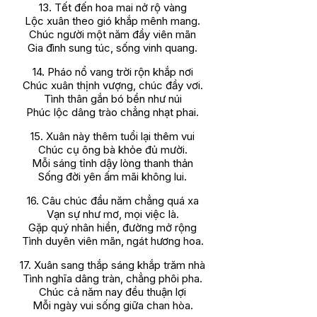
13. Tết đến hoa mai nở rộ vàng
Lộc xuân theo gió khắp mênh mang.
Chúc người một năm đầy viên mãn
Gia đình sung túc, sống vinh quang.
14. Pháo nổ vang trời rộn khắp nơi
Chúc xuân thịnh vượng, chúc đầy vơi.
Tình thân gắn bó bền như núi
Phúc lộc dâng trào chẳng nhạt phai.
15. Xuân này thêm tuổi lại thêm vui
Chúc cụ ông bà khỏe đủ mười.
Mỗi sáng tỉnh dậy lòng thanh thản
Sống đời yên ấm mãi không lui.
16. Câu chúc đầu năm chẳng quá xa
Vạn sự như mơ, mọi việc là.
Gặp quý nhân hiền, đường mở rộng
Tình duyên viên mãn, ngát hương hoa.
17. Xuân sang thắp sáng khắp trăm nhà
Tình nghĩa dâng tràn, chẳng phôi pha.
Chúc cả năm nay đều thuận lợi
Mỗi ngày vui sống giữa chan hòa.