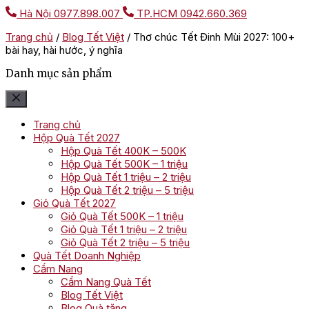
Hà Nội
0977.898.007
TP.HCM
0942.660.369
Trang chủ
/
Blog Tết Việt
/
Thơ chúc Tết Đinh Mùi 2027: 100+
bài hay, hài hước, ý nghĩa
Danh mục sản phẩm
Trang chủ
Hộp Quà Tết 2027
Hộp Quà Tết 400K – 500K
Hộp Quà Tết 500K – 1 triệu
Hộp Quà Tết 1 triệu – 2 triệu
Hộp Quà Tết 2 triệu – 5 triệu
Giỏ Quà Tết 2027
Giỏ Quà Tết 500K – 1 triệu
Giỏ Quà Tết 1 triệu – 2 triệu
Giỏ Quà Tết 2 triệu – 5 triệu
Quà Tết Doanh Nghiệp
Cẩm Nang
Cẩm Nang Quà Tết
Blog Tết Việt
Blog Quà tặng