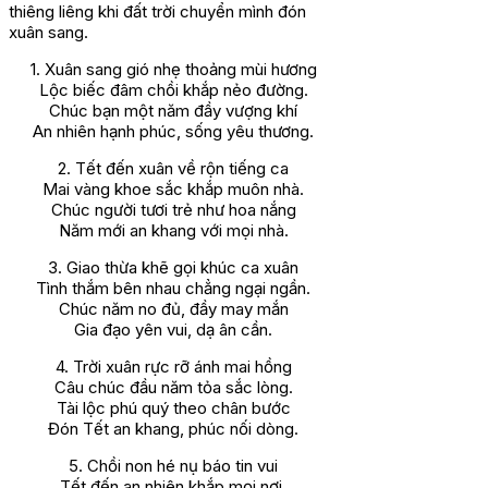
thiêng liêng khi đất trời chuyển mình đón
xuân sang.
1. Xuân sang gió nhẹ thoảng mùi hương
Lộc biếc đâm chồi khắp nẻo đường.
Chúc bạn một năm đầy vượng khí
An nhiên hạnh phúc, sống yêu thương.
2. Tết đến xuân về rộn tiếng ca
Mai vàng khoe sắc khắp muôn nhà.
Chúc người tươi trẻ như hoa nắng
Năm mới an khang với mọi nhà.
3. Giao thừa khẽ gọi khúc ca xuân
Tình thắm bên nhau chẳng ngại ngần.
Chúc năm no đủ, đầy may mắn
Gia đạo yên vui, dạ ân cần.
4. Trời xuân rực rỡ ánh mai hồng
Câu chúc đầu năm tỏa sắc lòng.
Tài lộc phú quý theo chân bước
Đón Tết an khang, phúc nối dòng.
5. Chồi non hé nụ báo tin vui
Tết đến an nhiên khắp mọi nơi.