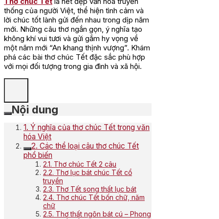
Thơ chúc Tết
là nét đẹp văn hóa truyền
thống của người Việt, thể hiện tình cảm và
lời chúc tốt lành gửi đến nhau trong dịp năm
mới. Những câu thơ ngắn gọn, ý nghĩa tạo
không khí vui tươi và gửi gắm hy vọng về
một năm mới “An khang thịnh vượng”. Khám
phá các bài thơ chúc Tết đặc sắc phù hợp
với mọi đối tượng trong gia đình và xã hội.
Nội dung
1. Ý nghĩa của thơ chúc Tết trong văn
hóa Việt
2. Các thể loại câu thơ chúc Tết
phổ biến
2.1. Thơ chúc Tết 2 câu
2.2. Thơ lục bát chúc Tết cổ
truyền
2.3. Thơ Tết song thất lục bát
2.4. Thơ chúc Tết bốn chữ, năm
chữ
2.5. Thơ thất ngôn bát cú – Phong