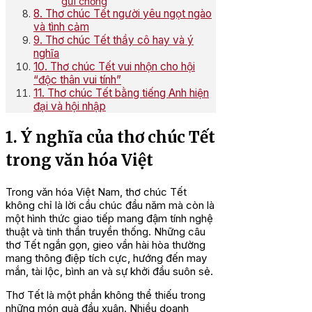
gửi chồng
8. Thơ chúc Tết người yêu ngọt ngào
và tình cảm
9. Thơ chúc Tết thầy cô hay và ý
nghĩa
10. Thơ chúc Tết vui nhộn cho hội
“độc thân vui tính”
11. Thơ chúc Tết bằng tiếng Anh hiện
đại và hội nhập
1. Ý nghĩa của thơ chúc Tết
trong văn hóa Việt
Trong văn hóa Việt Nam, thơ chúc Tết
không chỉ là lời cầu chúc đầu năm mà còn là
một hình thức giao tiếp mang đậm tính nghệ
thuật và tinh thần truyền thống. Những câu
thơ Tết ngắn gọn, gieo vần hài hòa thường
mang thông điệp tích cực, hướng đến may
mắn, tài lộc, bình an và sự khởi đầu suôn sẻ.
Thơ Tết là một phần không thể thiếu trong
những món quà đầu xuân. Nhiều doanh