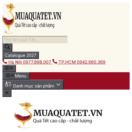
Chuyển
đến
nội
dung
Tìm
kiếm
sản
phẩm
Catalogue 2027
Hà Nội
0977.898.007
TP.HCM
0942.660.369
Menu
Danh mục sản phẩm