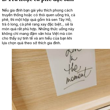
Nếu gia đình bạn gái yêu thích phong cách
truyền thống hoặc có thói quen uống trà, cà
phê, thì một hộp quà gồm trà sen Tây Hồ,
trà ô long, cà phê rang xay đặc biệt… sẽ là
món quà rất phù hợp. Những thức uống này
không chỉ mang đậm văn hóa Việt mà còn
cho thấy sự tinh tế và am hiểu của bạn khi
lựa chọn quà theo sở thích gia đình.