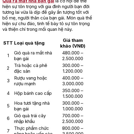
Quà ra mắt nhà bạn gái
là cơ hội để thể
hiện sự tôn trọng với gia đình người bạn đời
tương lai vừa là dịp để gây ấn tượng tốt với
bố mẹ, người thân của bạn gái. Món quà thể
hiện sự chu đáo, tinh tế bày tỏ sự tôn trọng
và thiện chí trong mối quan hệ này.
Giá tham
STT
Loại quà tặng
khảo (VNĐ)
Giỏ quà ra mắt nhà
480.000 –
1
bạn gái
2.500.000
Trà hoặc cà phê
300.000 –
2
đặc sản
1.200.000
Rượu vang hoặc
400.000 –
3
rượu mạnh
3.000.000
350.000 –
4
Hộp bánh cao cấp
1.500.000
Hoa tươi tặng nhà
300.000 –
5
bạn gái
1.000.000
Giỏ quà trái cây
700.000 –
6
nhập khẩu
2.500.000
Thực phẩm chức
800.000 –
7
năng hoặc yến sào
3.500.000