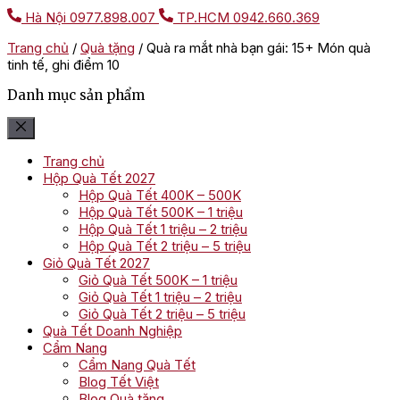
Hà Nội
0977.898.007
TP.HCM
0942.660.369
Trang chủ
/
Quà tặng
/
Quà ra mắt nhà bạn gái: 15+ Món quà
tinh tế, ghi điểm 10
Danh mục sản phẩm
Trang chủ
Hộp Quà Tết 2027
Hộp Quà Tết 400K – 500K
Hộp Quà Tết 500K – 1 triệu
Hộp Quà Tết 1 triệu – 2 triệu
Hộp Quà Tết 2 triệu – 5 triệu
Giỏ Quà Tết 2027
Giỏ Quà Tết 500K – 1 triệu
Giỏ Quà Tết 1 triệu – 2 triệu
Giỏ Quà Tết 2 triệu – 5 triệu
Quà Tết Doanh Nghiệp
Cẩm Nang
Cẩm Nang Quà Tết
Blog Tết Việt
Blog Quà tặng