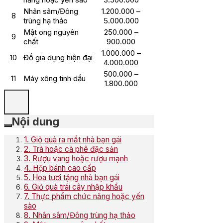
Nhân sâm/Đông
1.200.000 –
8
trùng hạ thảo
5.000.000
Mật ong nguyên
250.000 –
9
chất
900.000
1.000.000 –
10
Đồ gia dụng hiện đại
4.000.000
500.000 –
11
Máy xông tinh dầu
1.800.000
Nội dung
1. Giỏ quà ra mắt nhà bạn gái
2. Trà hoặc cà phê đặc sản
3. Rượu vang hoặc rượu mạnh
4. Hộp bánh cao cấp
5. Hoa tươi tặng nhà bạn gái
6. Giỏ quà trái cây nhập khẩu
7. Thực phẩm chức năng hoặc yến
sào
8. Nhân sâm/Đông trùng hạ thảo