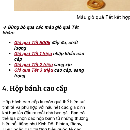
Mẫu giỏ quà Tết kết hợ
=> Đừng bỏ qua các mẫu giỏ quà Tết
khác:
Giỏ quà Tết 500k
đầy đủ, chất
lượng
Giỏ quà Tết 1 triệu
nhập khẩu cao
cấp
Giỏ quà Tết 2 triệu
sang xịn
Giỏ quà Tết 3 triệu
cao cấp, sang
trọng
4. Hộp bánh cao cấp
Hộp bánh cao cấp là món quà thể hiện sự
tinh tế và phù hợp với hầu hết các gia đình
khi bạn lần đầu ra mắt nhà bạn gái. Bạn có
thể lựa chọn các hộp bánh từ những thương
hiệu nổi tiếng như Kinh Đô, Bibica, Richy,
TIPO hoặc các thương hiệu quốc tế cao