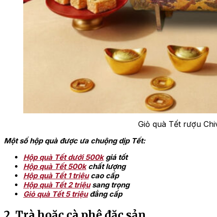
Giỏ quà Tết rượu Chi
Một số hộp quà được ưa chuộng dịp Tết:
Hộp quà Tết dưới 500k
giá tốt
Hộp quà Tết 500k
chất lượng
Hộp quà Tết 1 triệu
cao cấp
Hộp quà Tết 2 triệu
sang trọng
Giỏ quà Tết 5 triệu
đẳng cấp
2. Trà hoặc cà phê đặc sản