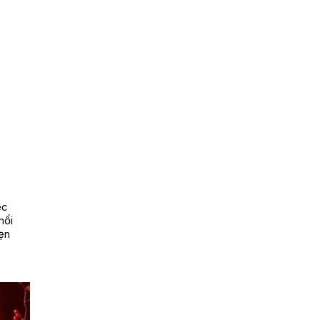
ệc
mối
ẹn
Bán chạy
Bán chạy