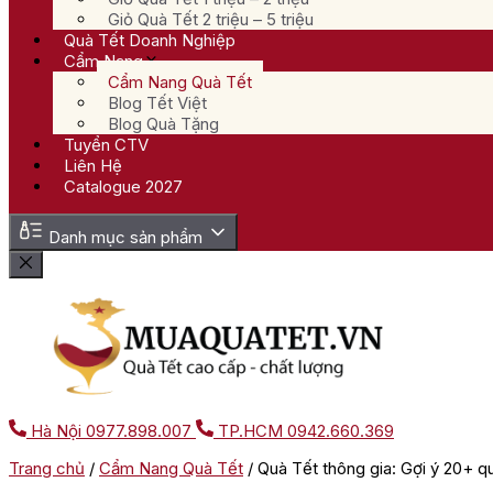
Giỏ Quà Tết 2 triệu – 5 triệu
Quà Tết Doanh Nghiệp
Cẩm Nang
Cẩm Nang Quà Tết
Blog Tết Việt
Blog Quà Tặng
Tuyển CTV
Liên Hệ
Catalogue 2027
Danh mục sản phẩm
Hà Nội
0977.898.007
TP.HCM
0942.660.369
Trang chủ
/
Cẩm Nang Quà Tết
/
Quà Tết thông gia: Gợi ý 20+ quà