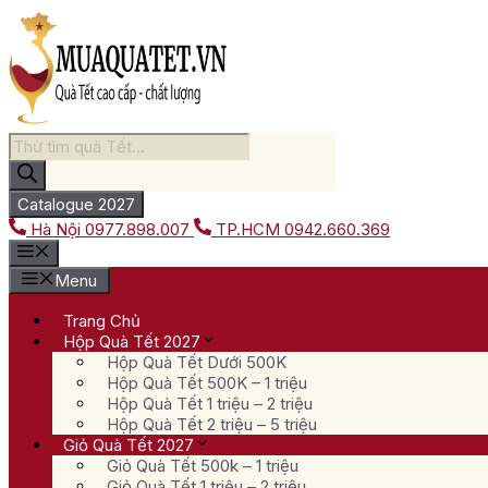
Chuyển
đến
nội
dung
Tìm
kiếm
sản
phẩm
Catalogue 2027
Hà Nội
0977.898.007
TP.HCM
0942.660.369
Menu
Trang Chủ
Hộp Quà Tết 2027
Hộp Quà Tết Dưới 500K
Hộp Quà Tết 500K – 1 triệu
Hộp Quà Tết 1 triệu – 2 triệu
Hộp Quà Tết 2 triệu – 5 triệu
Giỏ Quà Tết 2027
Giỏ Quà Tết 500k – 1 triệu
Giỏ Quà Tết 1 triệu – 2 triệu