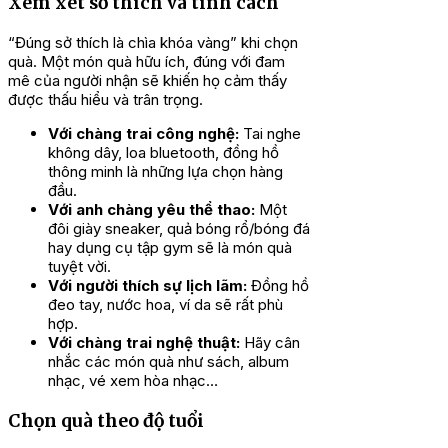
Xem xét sở thích và tính cách
“Đúng sở thích là chìa khóa vàng” khi chọn
quà. Một món quà hữu ích, đúng với đam
mê của người nhận sẽ khiến họ cảm thấy
được thấu hiểu và trân trọng.
Với chàng trai công nghệ:
Tai nghe
không dây, loa bluetooth, đồng hồ
thông minh là những lựa chọn hàng
đầu.
Với anh chàng yêu thể thao:
Một
đôi giày sneaker, quả bóng rổ/bóng đá
hay dụng cụ tập gym sẽ là món quà
tuyệt vời.
Với người thích sự lịch lãm:
Đồng hồ
đeo tay, nước hoa, ví da sẽ rất phù
hợp.
Với chàng trai nghệ thuật:
Hãy cân
nhắc các món quà như sách, album
nhạc, vé xem hòa nhạc…
Chọn quà theo độ tuổi