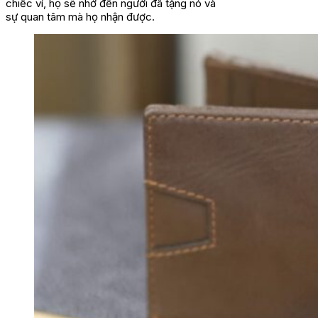
chiếc ví, họ sẽ nhớ đến người đã tặng nó và
sự quan tâm mà họ nhận được.