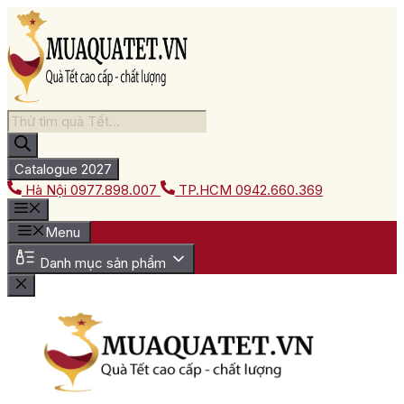
Chuyển
đến
nội
dung
Tìm
kiếm
sản
phẩm
Catalogue 2027
Hà Nội
0977.898.007
TP.HCM
0942.660.369
Menu
Danh mục sản phẩm