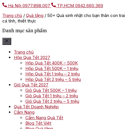
Hà Nội
0977.898.007
TP.HCM
0942.660.369
Trang chủ
/
Quà tặng
/
50+ Quà sinh nhật cho bạn thân con trai
cá tính, thiết thực
Danh mục sản phẩm
Trang chủ
Hộp Quà Tết 2027
Hộp Quà Tết 400K – 500K
Hộp Quà Tết 500K – 1 triệu
Hộp Quà Tết 1 triệu – 2 triệu
Hộp Quà Tết 2 triệu – 5 triệu
Giỏ Quà Tết 2027
Giỏ Quà Tết 500K – 1 triệu
Giỏ Quà Tết 1 triệu – 2 triệu
Giỏ Quà Tết 2 triệu – 5 triệu
Quà Tết Doanh Nghiệp
Cẩm Nang
Cẩm Nang Quà Tết
Blog Tết Việt
Blog Quà tặng