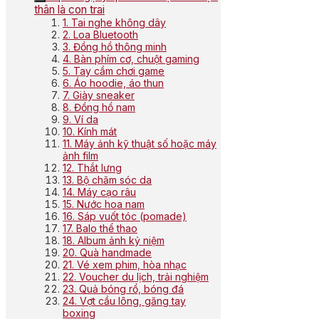
thân là con trai
1. Tai nghe không dây
2. Loa Bluetooth
3. Đồng hồ thông minh
4. Bàn phím cơ, chuột gaming
5. Tay cầm chơi game
6. Áo hoodie, áo thun
7. Giày sneaker
8. Đồng hồ nam
9. Ví da
10. Kính mát
11. Máy ảnh kỹ thuật số hoặc máy
ảnh film
12. Thắt lưng
13. Bộ chăm sóc da
14. Máy cạo râu
15. Nước hoa nam
16. Sáp vuốt tóc (pomade)
17. Balo thể thao
18. Album ảnh kỷ niệm
20. Quà handmade
21. Vé xem phim, hòa nhạc
22. Voucher du lịch, trải nghiệm
23. Quả bóng rổ, bóng đá
24. Vợt cầu lông, găng tay
boxing