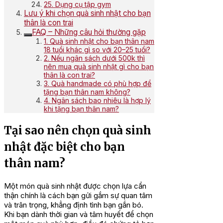
25. Dụng cụ tập gym
Lưu ý khi chọn quà sinh nhật cho bạn
thân là con trai
FAQ – Những câu hỏi thường gặp
1. Quà sinh nhật cho bạn thân nam
18 tuổi khác gì so với 20–25 tuổi?
2. Nếu ngân sách dưới 500k thì
nên mua quà sinh nhật gì cho bạn
thân là con trai?
3. Quà handmade có phù hợp để
tặng bạn thân nam không?
4. Ngân sách bao nhiêu là hợp lý
khi tặng bạn thân nam?
Tại sao nên chọn quà sinh
nhật đặc biệt cho bạn
thân nam?
Một món quà sinh nhật được chọn lựa cẩn
thận chính là cách bạn gửi gắm sự quan tâm
và trân trọng, khẳng định tình bạn gắn bó.
Khi bạn dành thời gian và tâm huyết để chọn