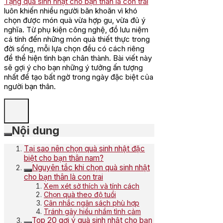
Tặng quà sinh nhật cho bạn thân là con trai
luôn khiến nhiều người băn khoăn vì khó
chọn được món quà vừa hợp gu, vừa đủ ý
nghĩa. Từ phụ kiện công nghệ, đồ lưu niệm
cá tính đến những món quà thiết thực trong
đời sống, mỗi lựa chọn đều có cách riêng
để thể hiện tình bạn chân thành. Bài viết này
sẽ gợi ý cho bạn những ý tưởng ấn tượng
nhất để tạo bất ngờ trong ngày đặc biệt của
người bạn thân.
Nội dung
Tại sao nên chọn quà sinh nhật đặc
biệt cho bạn thân nam?
Nguyên tắc khi chọn quà sinh nhật
cho bạn thân là con trai
Xem xét sở thích và tính cách
Chọn quà theo độ tuổi
Cân nhắc ngân sách phù hợp
Tránh gây hiểu nhầm tình cảm
Top 20 gợi ý quà sinh nhật cho bạn