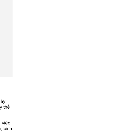
gày
y thể
 việc.
, bình