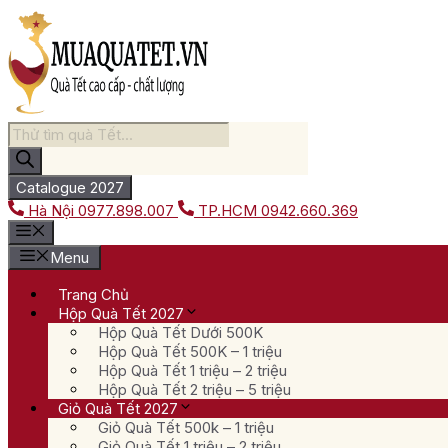
Chuyển
đến
nội
dung
Tìm
kiếm
sản
phẩm
Catalogue 2027
Hà Nội
0977.898.007
TP.HCM
0942.660.369
Menu
Trang Chủ
Hộp Quà Tết 2027
Hộp Quà Tết Dưới 500K
Hộp Quà Tết 500K – 1 triệu
Hộp Quà Tết 1 triệu – 2 triệu
Hộp Quà Tết 2 triệu – 5 triệu
Giỏ Quà Tết 2027
Giỏ Quà Tết 500k – 1 triệu
Giỏ Quà Tết 1 triệu – 2 triệu