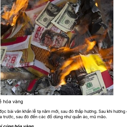
ễ hóa vàng
 đọc bài văn khấn lễ tạ năm mới, sau đó thắp hương. Sau khi hương
hóa trước, sau đó đến các đồ dùng như quần áo, mũ mão.
ài cúng hóa vàng