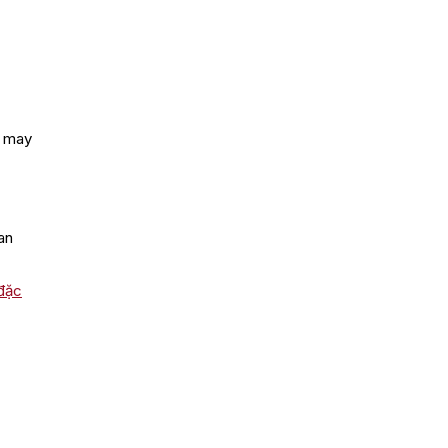
i may
an
đặc