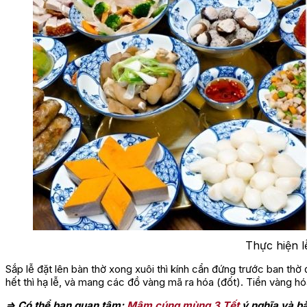
Thực hiện l
Sắp lễ đặt lên bàn thờ xong xuôi thì kính cẩn đứng trước ban thờ
hết thì hạ lễ, và mang các đồ vàng mã ra hóa (đốt). Tiền vàng 
=> Có thể bạn quan tâm:
Mâm cúng mùng 3 Tết
ý nghĩa và b