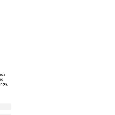
 hóa
ng
 hơn.