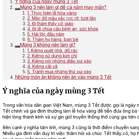
Ý nghĩa của ngày mùng 3 Tết
Mùng 3 nên làm gì để cả năm may mắn?
1. Thực hiện lễ hóa vàng
2. Mặc đồ màu sắc rực rỡ, tươi tắn
3. Đi thăm thầy cô giáo
4. Đi lễ chùa cầu bình an, sức khỏe
5. Hái lộc đầu năm
6. Thăm họ hàng, bạn bè
Mùng 3 không nên làm gì?
1. Kiêng quét nhà, đổ rác
2. Kiêng sử dụng kim chỉ
3. Kiêng nói những điều xui xẻo
4. Kiêng cãi vã
5. Tránh mua những thứ xui xẻo
Những món ăn không nên ăn vào mùng 3 Tết
Ý nghĩa của ngày mùng 3 Tết
Trong văn hóa dân gian Việt Nam, mùng 3 Tết được gọi là ngày m
Tết chính và gia đình thường làm lễ hóa vàng để tiễn đưa ông bà 
hiện lòng thành kính và sự gìn giữ truyền thống thờ cúng gia tiên 
Bên cạnh ý nghĩa tâm linh, mùng 3 cũng là thời điểm chuyển sang 
Nhiều gia đình vẫn duy trì việc thăm hỏi và chúc Tết thầy cô, họ