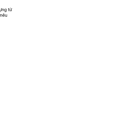
ựng từ
 nêu