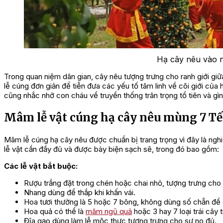
Hạ cây nêu vào 
Trong quan niệm dân gian, cây nêu tượng trưng cho ranh giới giữa 
lễ cúng đơn giản để tiễn đưa các yếu tố tâm linh về cõi giới củ
cũng nhắc nhở con cháu về truyền thống trân trọng tổ tiên và gìn
Mâm lễ vật cúng hạ cây nêu mùng 7 Tế
Mâm lễ cúng hạ cây nêu được chuẩn bị trang trọng vì đây là nghi l
lễ vật cần đầy đủ và được bày biện sạch sẽ, trong đó bao gồm:
Các lễ vật bắt buộc:
Rượu trắng đặt trong chén hoặc chai nhỏ, tượng trưng cho 
Nhang dùng để thắp khi khấn vái.
Hoa tươi thường là 5 hoặc 7 bông, không dùng số chẵn để
Hoa quả có thể là
mâm ngũ quả
hoặc 3 hay 7 loại trái cây 
Đĩa gạo dùng làm lễ mộc thực tượng trưng cho sự no đủ.