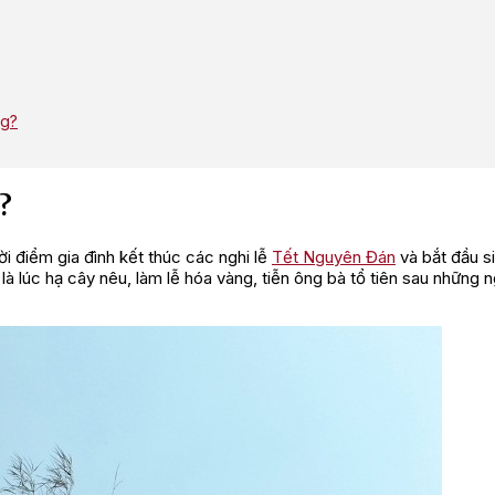
ng?
?
i điểm gia đình kết thúc các nghi lễ
Tết Nguyên Đán
và bắt đầu s
 là lúc hạ cây nêu, làm lễ hóa vàng, tiễn ông bà tổ tiên sau những 