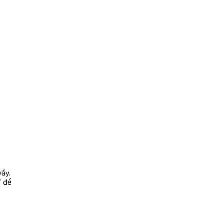
vầy.
7 để