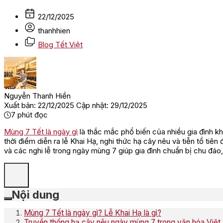
22/12/2025
thanhhien
Blog Tết Việt
Nguyễn Thanh Hiền
Xuất bản: 22/12/2025
Cập nhật: 29/12/2025
7
phút đọc
Mùng 7 Tết là ngày gì
là thắc mắc phổ biến của nhiều gia đình k
thời điểm diễn ra lễ Khai Hạ, nghi thức hạ cây nêu và tiễn tổ tiê
và các nghi lễ trong ngày mùng 7 giúp gia đình chuẩn bị chu đáo
Nội dung
Mùng 7 Tết là ngày gì? Lễ Khai Hạ là gì?
Truyền thống hạ cây nêu ngày mùng 7 trong văn hóa Việt