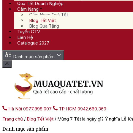
Quà Tết Doanh Nghiệp
Cẩm Nang
Cẩm Nang Quà Tết
Blog Tết Việt
Blog Quà Tặng
Tuyển CTV
Liên Hệ
Catalogue 2027
Danh mục sản phẩm
Hà Nội
0977.898.007
TP.HCM
0942.660.369
Trang chủ
/
Blog Tết Việt
/
Mùng 7 Tết là ngày gì? Ý nghĩa Lễ Kh
Danh mục sản phẩm