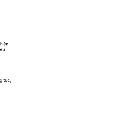
 hiện
nêu
g tục,