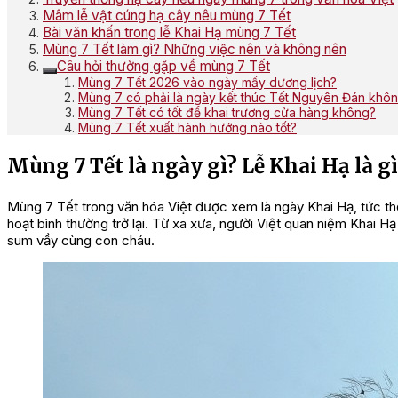
Mâm lễ vật cúng hạ cây nêu mùng 7 Tết
Bài văn khấn trong lễ Khai Hạ mùng 7 Tết
Mùng 7 Tết làm gì? Những việc nên và không nên
Câu hỏi thường gặp về mùng 7 Tết
Mùng 7 Tết 2026 vào ngày mấy dương lịch?
Mùng 7 có phải là ngày kết thúc Tết Nguyên Đán khô
Mùng 7 Tết có tốt để khai trương cửa hàng không?
Mùng 7 Tết xuất hành hướng nào tốt?
Mùng 7 Tết là ngày gì? Lễ Khai Hạ là gì
Mùng 7 Tết trong văn hóa Việt được xem là ngày Khai Hạ, tức thờ
hoạt bình thường trở lại. Từ xa xưa, người Việt quan niệm Khai Hạ
sum vầy cùng con cháu.