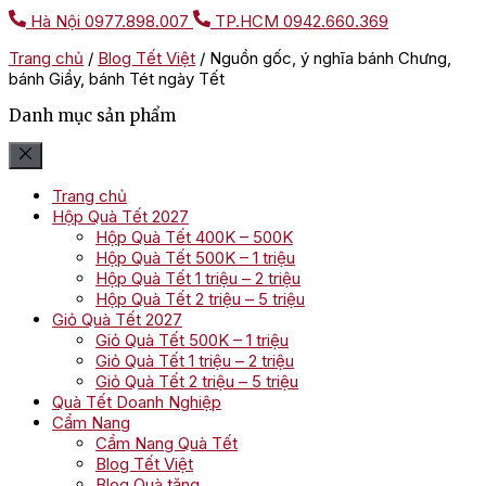
Hà Nội
0977.898.007
TP.HCM
0942.660.369
Trang chủ
/
Blog Tết Việt
/
Nguồn gốc, ý nghĩa bánh Chưng,
bánh Giầy, bánh Tét ngày Tết
Danh mục sản phẩm
Trang chủ
Hộp Quà Tết 2027
Hộp Quà Tết 400K – 500K
Hộp Quà Tết 500K – 1 triệu
Hộp Quà Tết 1 triệu – 2 triệu
Hộp Quà Tết 2 triệu – 5 triệu
Giỏ Quà Tết 2027
Giỏ Quà Tết 500K – 1 triệu
Giỏ Quà Tết 1 triệu – 2 triệu
Giỏ Quà Tết 2 triệu – 5 triệu
Quà Tết Doanh Nghiệp
Cẩm Nang
Cẩm Nang Quà Tết
Blog Tết Việt
Blog Quà tặng