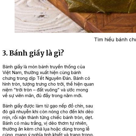
Tìm hiểu bánh ch
3. Bánh giầy là gì?
Bánh giầy là món bánh truyền thống của
Việt Nam, thường xuất hiện cùng bánh
chưng trong dịp Tết Nguyên Đán. Bánh có
hình tròn, tượng trưng cho trời, thể hiện quan
niệm “trời tròn – đất vuông” và ước mong
về sự viên mãn, đủ đầy trong năm mới.
Bánh giầy được làm từ gạo nếp đồ chín, sau
đó giã nhuyễn khi còn nóng cho đến khi dẻo
mịn, rồi nặn thành từng chiếc bánh tròn, dẹt.
Bánh có màu trắng, vị dẻo thơm tự nhiên,
thường ăn kèm chả lụa hoặc dùng trong lễ
cúng, mang ý nghĩa tinh khiết và trang trọng.