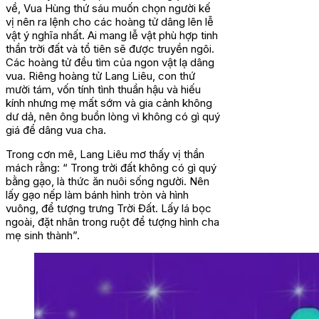
về, Vua Hùng thứ sáu muốn chọn người kế
vị nên ra lệnh cho các hoàng tử dâng lên lễ
vật ý nghĩa nhất. Ai mang lễ vật phù hợp tinh
thần trời đất và tổ tiên sẽ được truyền ngôi.
Các hoàng tử đều tìm của ngon vật lạ dâng
vua. Riêng hoàng tử Lang Liêu, con thứ
mười tám, vốn tính tình thuần hậu và hiếu
kính nhưng mẹ mất sớm và gia cảnh không
dư dả, nên ông buồn lòng vì không có gì quý
giá để dâng vua cha.
Trong cơn mê, Lang Liêu mơ thấy vị thần
mách rằng: “ Trong trời đất không có gì quý
bằng gạo, là thức ăn nuôi sống người. Nên
lấy gạo nếp làm bánh hình tròn và hình
vuông, để tượng trưng Trời Đất. Lấy lá bọc
ngoài, đặt nhân trong ruột để tượng hình cha
mẹ sinh thành”.