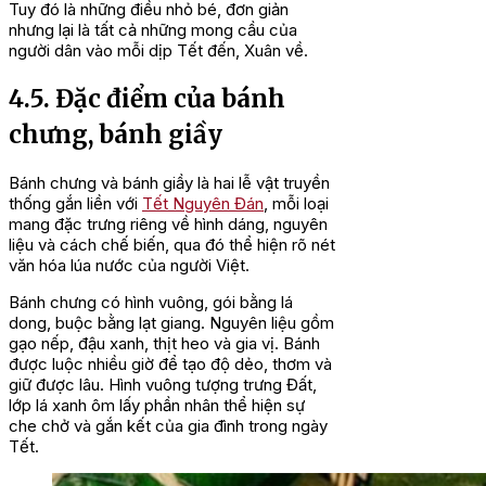
Tuy đó là những điều nhỏ bé, đơn giản
nhưng lại là tất cả những mong cầu của
người dân vào mỗi dịp Tết đến, Xuân về.
4.5. Đặc điểm của bánh
chưng, bánh giầy
Bánh chưng và bánh giầy là hai lễ vật truyền
thống gắn liền với
Tết Nguyên Đán
, mỗi loại
mang đặc trưng riêng về hình dáng, nguyên
liệu và cách chế biến, qua đó thể hiện rõ nét
văn hóa lúa nước của người Việt.
Bánh chưng có hình vuông, gói bằng lá
dong, buộc bằng lạt giang. Nguyên liệu gồm
gạo nếp, đậu xanh, thịt heo và gia vị. Bánh
được luộc nhiều giờ để tạo độ dẻo, thơm và
giữ được lâu. Hình vuông tượng trưng Đất,
lớp lá xanh ôm lấy phần nhân thể hiện sự
che chở và gắn kết của gia đình trong ngày
Tết.