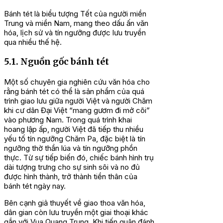
Bánh tét là biểu tượng Tết của người miền
Trung và miền Nam, mang theo dấu ấn văn
hóa, lịch sử và tín ngưỡng được lưu truyền
qua nhiều thế hệ.
5.1. Nguồn gốc bánh tét
Một số chuyên gia nghiên cứu văn hóa cho
rằng bánh tét có thể là sản phẩm của quá
trình giao lưu giữa người Việt và người Chăm
khi cư dân Đại Việt “mang gươm đi mở cõi”
vào phương Nam. Trong quá trình khai
hoang lập ấp, người Việt đã tiếp thu nhiều
yếu tố tín ngưỡng Chăm Pa, đặc biệt là tín
ngưỡng thờ thần lúa và tín ngưỡng phồn
thực. Từ sự tiếp biến đó, chiếc bánh hình trụ
dài tượng trưng cho sự sinh sôi và no đủ
được hình thành, trở thành tiền thân của
bánh tét ngày nay.
Bên cạnh giả thuyết về giao thoa văn hóa,
dân gian còn lưu truyền một giai thoại khác
gắn với Vua Quang Trung. Khi tiến quân đánh