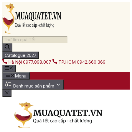
Chuyển
đến
nội
dung
Tìm
kiếm
sản
phẩm
Catalogue 2027
Hà Nội
0977.898.007
TP.HCM
0942.660.369
Menu
Danh mục sản phẩm