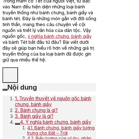
Trong mâm cỗ Tết của người Việt, từ Bắc
vào Nam đều hiện diện những loại bánh
truyền thống như bánh chưng, bánh giầy và
bánh tét. Đây là những món gắn với đời sống
tinh thần, mang theo câu chuyện về cội
nguồn và triết lý văn hóa của dân tộc. Vậy
nguồn gốc,
ý nghĩa bánh chưng, bánh giầy
và bánh Tét bắt đầu từ đâu? Bài viết dưới
đây sẽ giúp bạn hiểu rõ hơn về những giá trị
truyền thống của ba loại bánh đã được gìn
giữ qua nhiều thế hệ.
Nội dung
1. Truyền thuyết về nguồn gốc bánh
chưng, bánh giầy
2. Bánh chưng là gì?
3. Bánh giầy là gì?
4. Ý nghĩa bánh chưng, bánh giầy
4.1. Bánh chưng, bánh giầy tượng
trưng cho Đất – Trời
4.2. Biểu tượng của vũ trụ, nhân