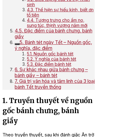
sinh
4.3. Thể hiện sự hiếu kính, biết ơn
tổ tiên
4.4. Tượng trưng cho ấm no,
sung túc, thịnh vượng năm mới
4.5. Đặc điểm của bánh chưng, bánh
giầy
5. Bánh tét ngày Tết – Nguồn gốc,
ý nghĩa, đặc điểm
5.1. Nguồn gốc bánh tét
5.2. Ý nghĩa của bánh tét
5.3. Đặc điểm bánh tét
6. Sự khác nhau giữa bánh chưng –
bánh giầy – bánh tét
7. Giá trị văn hóa và tâm linh của 3 loại
bánh Tết truyền thống
1. Truyền thuyết về nguồn
gốc bánh chưng, bánh
giầy
Theo truyền thuyết, sau khi đánh giặc Ân trở