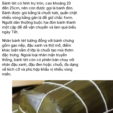
Bánh tét có hình trụ tròn, cao khoảng 20
đến 25cm, nên còn được gọi là bánh đòn.
Bánh được gói bằng lá chuối tươi, quấn chặt
nhiều vòng bằng gân lá để giữ chắc form.
Người dân thường buộc hai đòn bánh thành
một cặp để dễ vận chuyển và làm quà biếu
ngày Tết.
Nhân bánh tét tương đồng với bánh chưng
gồm gạo nếp, đậu xanh và thịt mỡ, điểm
khác biệt nằm ở lớp lá chuối tạo mùi thơm
đặc trưng. Ngoài loại nhân mặn truyền
thống, bánh tét còn có phiên bản chay với
nhân đậu xanh, đậu đen hoặc chuối, đa dạng
về kích cỡ và phù hợp khẩu vị nhiều vùng
miền.